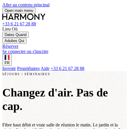
Aller au contenu principal
Open main menu
+33 6 21 67 28 88
Lieu
Où
Dates
Quand
Adultes
Qui
Réserver
Se connecter ou s'inscrire
FR
Investir
Propriétaires
Aide
+33 6 21 67 28 88
SÉJOURS / SÉMINAIRES
Changez d'air. Pas de
cap.
Fibre haut débit et vraie salle de réunion le matin. Le jardin et la