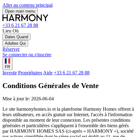
Aller au contenu principal
Open main menu
+33 6 21 67 28 88
Lieu
Où
Dates
Quand
Adultes
Qui
Réserver
Se connecter ou s'inscrire
FR
Investir
Propriétaires
Aide
+33 6 21 67 28 88
Conditions Générales de Vente
Mise à jour le: 2026-06-04
Le site harmonyhomes.io et la plateforme Harmony Homes offrent à
leurs utilisateurs, en accès gratuit sur Internet, l'accès à l'information
disponible au moment de leur connexion. Les présentes conditions
générales et particulières s'appliquent à l'ensemble des biens gérés
par HARMONY HOMES SAS (ci-après « HARMONY »), société
par actions simplifiée dont le siège social est établi au 11, rue de